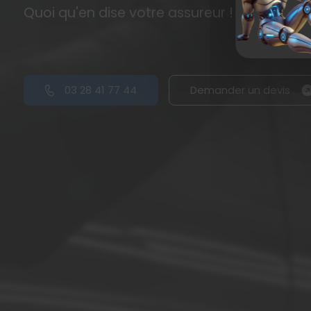
Quoi qu'en dise votre assureur !
03 28 41 77 44
Demander un devis