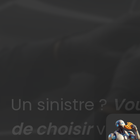
Un sinistre ?
Vou
de choisir
votre