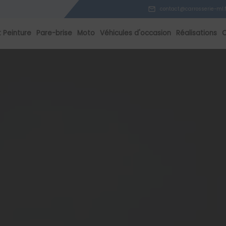
contact@carrosserie-ml.f
t Peinture
Pare-brise
Moto
Véhicules d'occasion
Réalisations